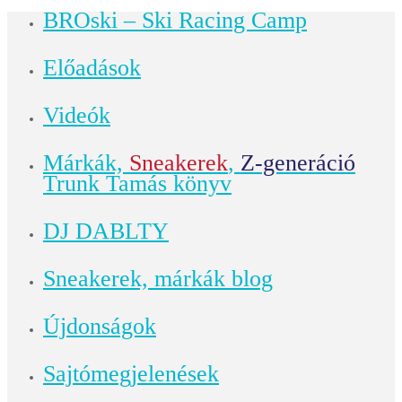
BROski – Ski Racing Camp
Előadások
Videók
Márkák,
Sneakerek
,
Z-generáció
Trunk Tamás könyv
DJ DABLTY
Sneakerek, márkák blog
Újdonságok
Sajtómegjelenések