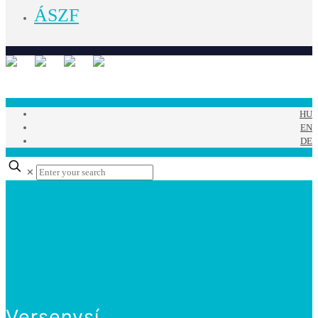
ÁSZF
HU
EN
DE
✕
Versenysí